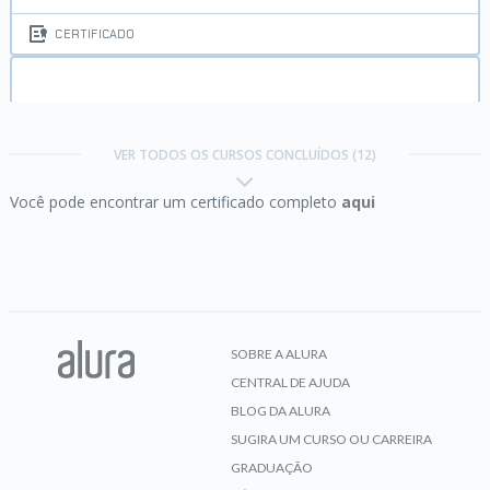
CERTIFICADO
HTML5 e CSS3 parte 2:
posicionamento, listas e
navegação
VER TODOS OS CURSOS CONCLUÍDOS (12)
Você pode encontrar um certificado completo
aqui
CERTIFICADO
HTML5 e CSS3 parte 3:
trabalhando com
formulários e tabelas
SOBRE A ALURA
CENTRAL DE AJUDA
CERTIFICADO
BLOG DA ALURA
SUGIRA UM CURSO OU CARREIRA
GRADUAÇÃO