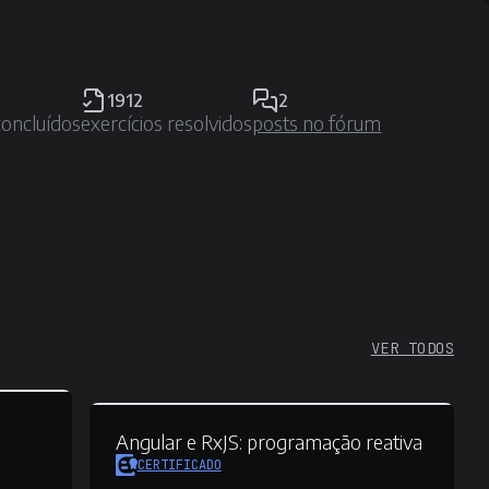
1912
2
concluídos
exercícios resolvidos
posts no fórum
VER TODOS
Angular e RxJS:
programação reativa
CERTIFICADO