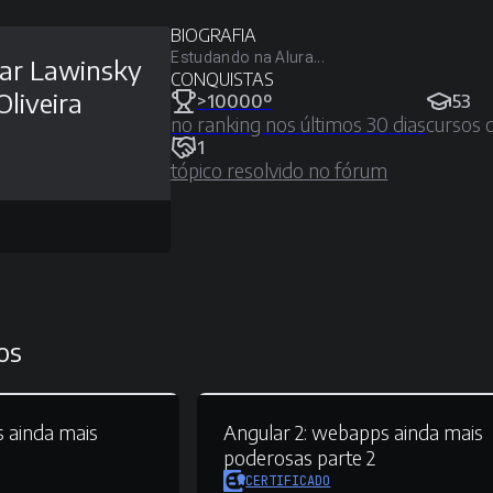
BIOGRAFIA
Estudando na Alura...
ar Lawinsky
CONQUISTAS
Oliveira
>10000º
53
no ranking nos últimos 30 dias
cursos 
1
tópico resolvido no fórum
os
 ainda mais
Angular 2:
webapps ainda mais
poderosas parte 2
CERTIFICADO