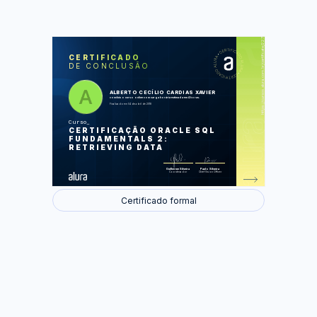
https://cursos.alura.com.br/certificate/2275d3aa-bd44-465a-9468-67c25d555d46
LAS
AU
CERTIFICADO
DE CONCLUSÃO
Recuperando dados usando o
comando SELECT
Filtrando e Ordenando dados
ALBERTO CECÍLIO CARDIAS XAVIER
concluiu o curso online com carga horária estimada em 4 horas.
Foram feitas 19 de 19 atividades.
Finalizado em 04 de abril de 2018
Curso
CERTIFICAÇÃO ORACLE SQL
FUNDAMENTALS 2:
RETRIEVING DATA
Guilherme Silveira
Paulo Silveira
Coordenador
Chief Vision Officer
Certificado formal