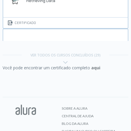
Retrieving Data
CERTIFICADO
Certificação Oracle SQL Fundamentals 3:
Single
Row Functions
VER TODOS OS CURSOS CONCLUÍDOS (29)
Você pode encontrar um certificado completo
aqui
CERTIFICADO
Certificação Oracle SQL Fundamentals 4:
Group
Functions
SOBRE A ALURA
CENTRAL DE AJUDA
CERTIFICADO
BLOG DA ALURA