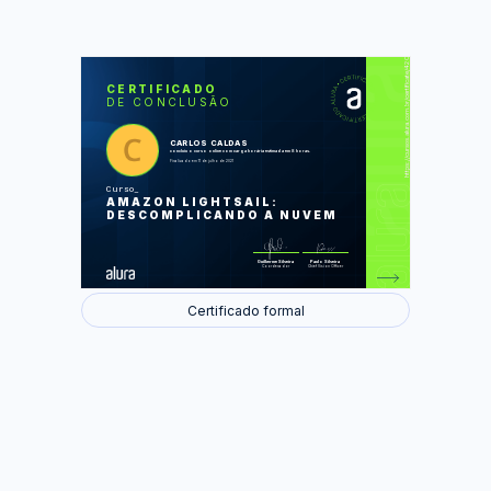
https://cursos.alura.com.br/certificate/420df936-3ce4-4cfe-90a5-b75fca0f3563
LAS
AU
CERTIFICADO
DE CONCLUSÃO
Criando um WordPress em 5 minutos
Customizando a instância
Ajustes finos
Storage
CARLOS CALDAS
Alta disponibilidade
concluiu o curso online com carga horária estimada em 8 horas.
Finalizado em 11 de julho de 2021
Foram feitas 36 de 36 atividades.
Curso
AMAZON LIGHTSAIL:
DESCOMPLICANDO A NUVEM
Guilherme Silveira
Paulo Silveira
Coordenador
Chief Vision Officer
Certificado formal