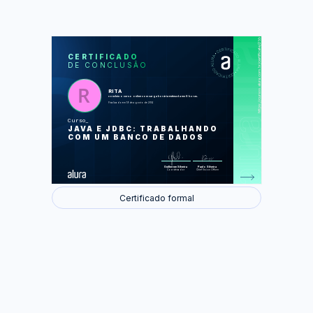
https://cursos.alura.com.br/certificate/2bb92e77c2677b9a52f45f07bcd98b12
LAS
AU
CERTIFICADO
DE CONCLUSÃO
Trabalhando com um banco de dados
Inserindo e removendo dados
SQL Injection e Prepared Statement
Transações: commit e rollback
RITA
Connection Pool e Datasources
concluiu o curso online com carga horária estimada em 8 horas.
Isolando o acesso aos dados e o
Finalizado em 19 de agosto de 2014
DAO
Relacionamentos, otimizando N+1 e
Curso
ferramentas ORM
JAVA E JDBC: TRABALHANDO
COM UM BANCO DE DADOS
Foram feitas 5 de 31 atividades.
Guilherme Silveira
Paulo Silveira
Coordenador
Chief Vision Officer
Certificado formal