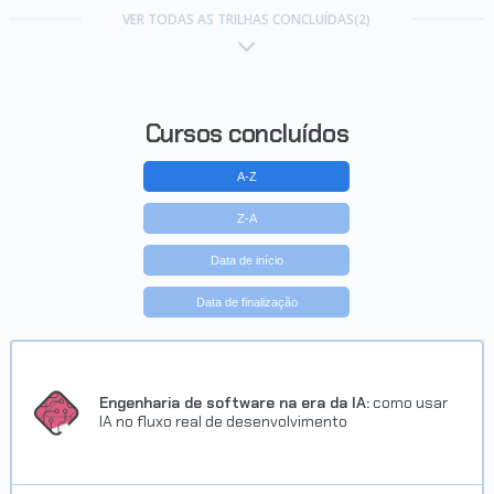
VER TODAS AS TRILHAS CONCLUÍDAS(2)
Cursos concluídos
A-Z
Z-A
Data de início
Data de finalização
Engenharia de software na era da IA:
como usar
IA no fluxo real de desenvolvimento