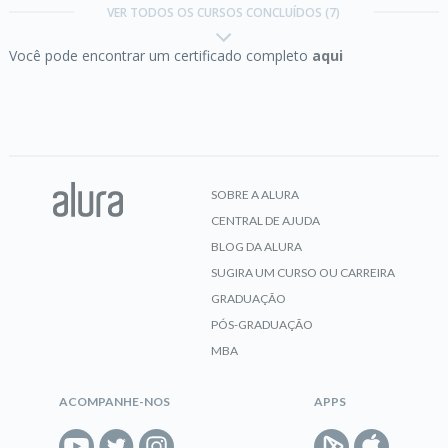
VER TODOS OS CURSOS CONCLUÍDOS (7)
Você pode encontrar um certificado completo
aqui
CERTIFICADO
Inteligência artificial:
preparação para o mercado
SOBRE A ALURA
CENTRAL DE AJUDA
CERTIFICADO
BLOG DA ALURA
SUGIRA UM CURSO OU CARREIRA
GRADUAÇÃO
Pensamento computacional:
fundamentos da
PÓS-GRADUAÇÃO
computação e lógica de programação
MBA
ACOMPANHE-NOS
APPS
CERTIFICADO