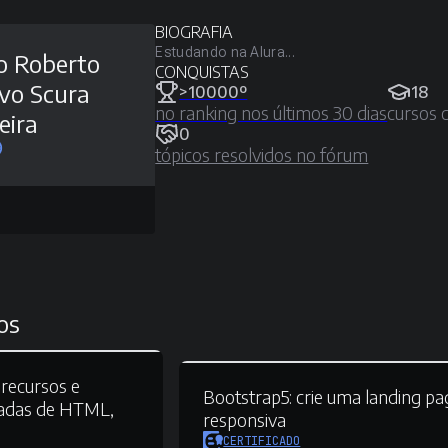
BIOGRAFIA
Estudando na Alura...
o Roberto
CONQUISTAS
vo Scura
>10000º
18
no ranking nos últimos 30 dias
cursos 
eira
0
tópicos resolvidos no fórum
os
recursos e
Bootstrap5:
crie uma landing pa
dadas de HTML,
responsiva
CERTIFICADO