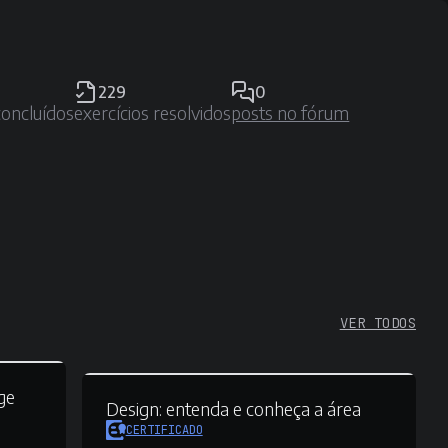
229
0
concluídos
exercícios resolvidos
posts no fórum
VER TODOS
ge
Design:
entenda e conheça a área
CERTIFICADO