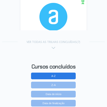
Trilha Praticando SQL
VER TODAS AS TRILHAS CONCLUÍDAS(7)
Concluído em 12/08/2025
VER CERTIFICADO
Cursos concluídos
A-Z
Z-A
Data de início
Data de finalização