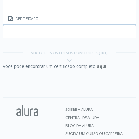
CERTIFICADO
Canva:
Ferramentas para campanha de marketing
e apresentações
Trilha Engenharia de Analytics
VER TODOS OS CURSOS CONCLUÍDOS (101)
Você pode encontrar um certificado completo
aqui
Concluído em 06/07/2026
CERTIFICADO
VER CERTIFICADO
Carreira Análise de Dados:
Boas-vindas e
primeiros passos
SOBRE A ALURA
CENTRAL DE AJUDA
CERTIFICADO
BLOG DA ALURA
SUGIRA UM CURSO OU CARREIRA