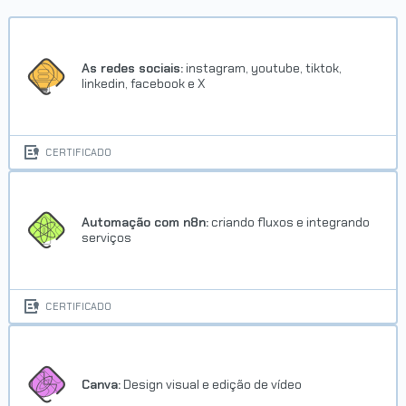
Trilha Consultas com MySQL
Concluído em 30/10/2025
As redes sociais:
instagram, youtube, tiktok,
linkedin, facebook e X
VER CERTIFICADO
CERTIFICADO
Automação com n8n:
criando fluxos e integrando
serviços
Trilha BigQuery
CERTIFICADO
Concluído em 09/02/2026
VER CERTIFICADO
Canva:
Design visual e edição de vídeo