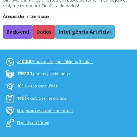
real, me tornar um Cientista de dados!
Áreas de interesse
Back-end
Dados
Inteligência Artificial
no ranking nos últimos 30 dias
>10000º
pontos acumulados
175300
cursos concluídos
101
exercícios resolvidos
1461
tópicos resolvidos no fórum
0
posts no fórum
0