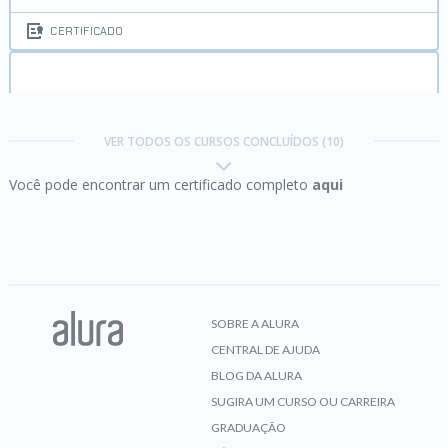
CERTIFICADO
HTTP:
Entendendo a web por baixo dos panos
VER TODOS OS CURSOS CONCLUÍDOS (10)
Você pode encontrar um certificado completo
aqui
CERTIFICADO
JavaScript:
Programando na linguagem da web
SOBRE A ALURA
CENTRAL DE AJUDA
CERTIFICADO
BLOG DA ALURA
SUGIRA UM CURSO OU CARREIRA
GRADUAÇÃO