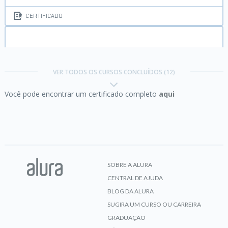
CERTIFICADO
Expressões regulares:
capturando textos de
forma mágica
VER TODOS OS CURSOS CONCLUÍDOS (12)
Você pode encontrar um certificado completo
aqui
CERTIFICADO
HTTP:
Entendendo a web por baixo dos panos
SOBRE A ALURA
CENTRAL DE AJUDA
CERTIFICADO
BLOG DA ALURA
SUGIRA UM CURSO OU CARREIRA
GRADUAÇÃO