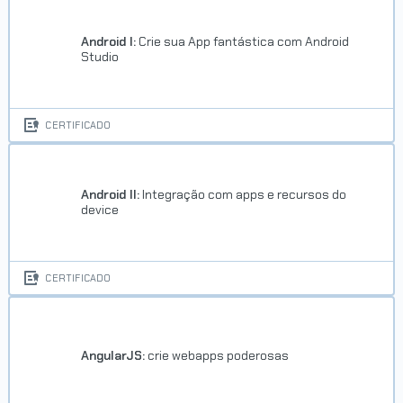
Android I:
Crie sua App fantástica com Android
Studio
CERTIFICADO
Android II:
Integração com apps e recursos do
device
CERTIFICADO
AngularJS:
crie webapps poderosas