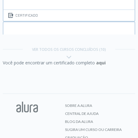
CERTIFICADO
Java e java.lang:
programe com a classe Object e
String
VER TODOS OS CURSOS CONCLUÍDOS (10)
Você pode encontrar um certificado completo
aqui
CERTIFICADO
Java e java.util:
Coleções, Wrappers e Lambda
expressions
SOBRE A ALURA
CENTRAL DE AJUDA
CERTIFICADO
BLOG DA ALURA
SUGIRA UM CURSO OU CARREIRA
GRADUAÇÃO