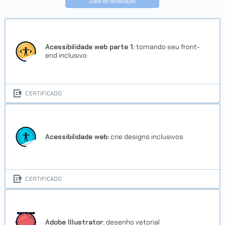
Data de finalização
Trilha Produção com Photoshop
Concluído em 23/04/2022
Acessibilidade web parte 1:
tornando seu front-
end inclusivo
VER CERTIFICADO
CERTIFICADO
Acessibilidade web:
crie designs inclusivos
Trilha Produção com Photoshop
CERTIFICADO
Concluído em 26/04/2022
VER CERTIFICADO
Adobe Illustrator:
desenho vetorial