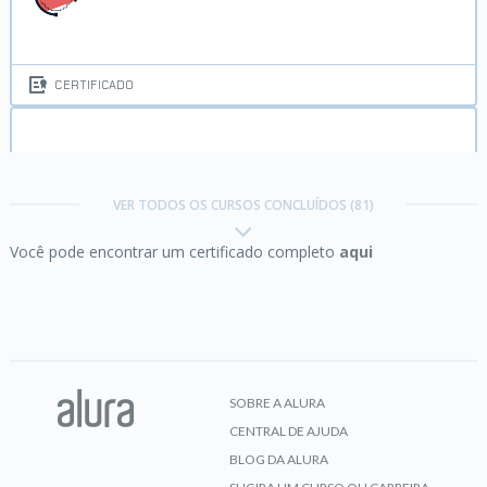
CERTIFICADO
Adobe Photoshop e Adobe Illustrator:
composição para impressão
VER TODOS OS CURSOS CONCLUÍDOS (81)
Você pode encontrar um certificado completo
aqui
CERTIFICADO
Adobe Photoshop e Illustrator:
práticas de
edição gráfica para mídias sociais
SOBRE A ALURA
CENTRAL DE AJUDA
CERTIFICADO
BLOG DA ALURA