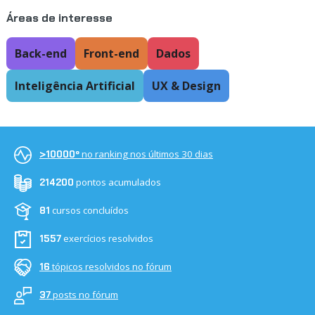
Áreas de interesse
Back-end
Front-end
Dados
Inteligência Artificial
UX & Design
no ranking nos últimos 30 dias
>10000º
pontos acumulados
214200
cursos concluídos
81
exercícios resolvidos
1557
tópicos resolvidos no fórum
16
posts no fórum
37