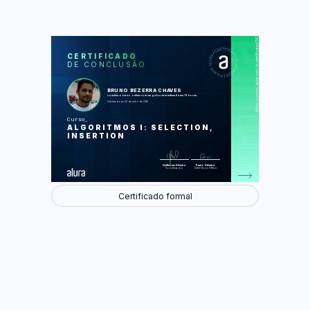
https://cursos.alura.com.br/certificate/d1658a6172484df5b52e009ef8ed00f0
LAS
AU
CERTIFICADO
DE CONCLUSÃO
Busca do menor valor e um trecho
específico no array
Representando os produtos
A importância da ordenação
BRUNO BEZERRA CHAVES
Ordenando ao selecionar o mais
concluiu o curso online com carga horária estimada em 12 horas.
barato
Finalizado em 10 de julho de 2016
Simulando SelectionSort
Ordenando cartas de baralho
Curso
A comparação do desempenho de um
ALGORITMOS I: SELECTION,
algoritmo linear com um quadrático
Algoritmos cúbicos
INSERTION
Foram feitas 13 de 13 atividades.
Guilherme Silveira
Paulo Silveira
Coordenador
Chief Vision Officer
Certificado formal