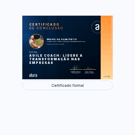
https://cursos.alura.com.br/certificate/28ecaaec-d716-4785-b7c2-56c8a16c54ef
LAS
AU
CERTIFICADO
DE CONCLUSÃO
O Agile Coach
O DNA do Agile Coach
Mindset e Cultura
Relacionamento com a Empresa
BRUNO DA SILVA PINTO
Barreiras Organizacionais
concluiu o curso online com carga horária estimada em 6 horas.
Aprendizagem Contínua
Finalizado em 11 de maio de 2021
Melhoria Contínua
Participação na Mudança
Curso
Carreira
AGILE COACH: LIDERE A
TRANSFORMAÇÃO NAS
Foram feitas 32 de 32 atividades.
EMPRESAS
Guilherme Silveira
Paulo Silveira
Coordenador
Chief Vision Officer
Certificado formal