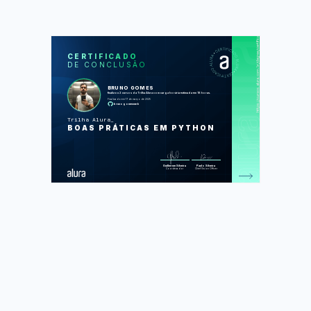
https://cursos.alura.com.br/degree/certificate/c91d1234-f291-4f72-a9d2-b167f25a37dc
SOS
CUR
CERTIFICADO
DE CONCLUSÃO
Python: aplicando boas práticas com
PEP 8
Python e TDD: explorando testes
BRUNO GOMES
unitários
finalizou 2 cursos da Trilha Alura com carga horária estimada em 18 horas.
Finalizado em 17 de março de 2025
brunogomesweb
Foram feitas 93 de 93 atividades.
Trilha Alura
BOAS PRÁTICAS EM PYTHON
Guilherme Silveira
Paulo Silveira
Coordenador
Chief Vision Officer