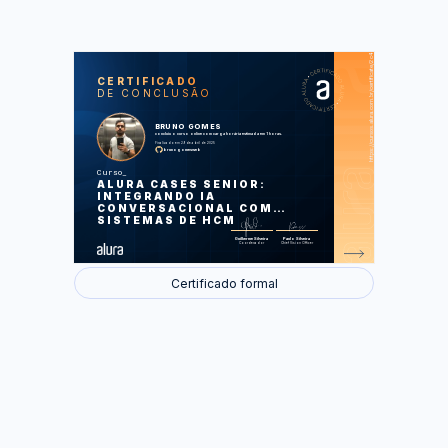
https://cursos.alura.com.br/certificate/2c4c5046-227f-48d3-b6c8-e7567990be3f
LAS
AU
CERTIFICADO
DE CONCLUSÃO
Conheça o Case RH Senior
BRUNO GOMES
Foram feitas 1 de 1 atividades.
concluiu o curso online com carga horária estimada em 1 horas.
Finalizado em 29 de abril de 2025
brunogomesweb
Curso
ALURA CASES SENIOR:
INTEGRANDO IA
CONVERSACIONAL COM
SISTEMAS DE HCM
Guilherme Silveira
Paulo Silveira
Coordenador
Chief Vision Officer
Certificado formal