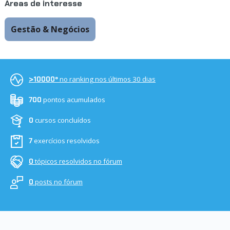
Áreas de interesse
Gestão & Negócios
no ranking nos últimos 30 dias
>10000º
pontos acumulados
700
cursos concluídos
0
exercícios resolvidos
7
tópicos resolvidos no fórum
0
posts no fórum
0