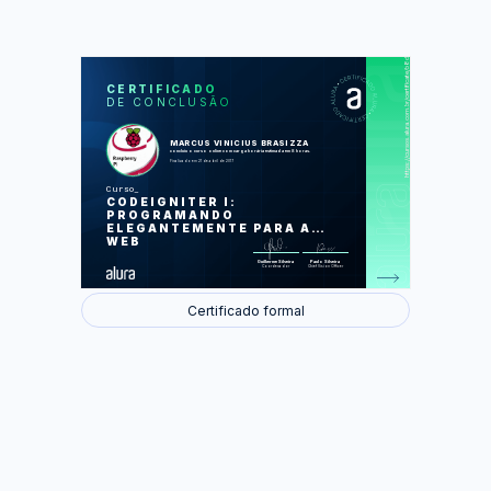
https://cursos.alura.com.br/certificate/b8d8cad1-994c-4c38-a305-d62443c039c6
LAS
AU
CERTIFICADO
DE CONCLUSÃO
Introdução ao Code Igniter
Conectando no Banco de Dados
Helpers
O Padrão MVC
MARCUS VINICIUS BRASIZZA
Adicionando usuários
concluiu o curso online com carga horária estimada em 8 horas.
Profiling
Finalizado em 21 de abril de 2017
Implementando o Login
Logout e FlashData
Curso
Adicionando produtos
CODEIGNITER I:
PROGRAMANDO
Foram feitas 55 de 55 atividades.
ELEGANTEMENTE PARA A
WEB
Guilherme Silveira
Paulo Silveira
Coordenador
Chief Vision Officer
Certificado formal