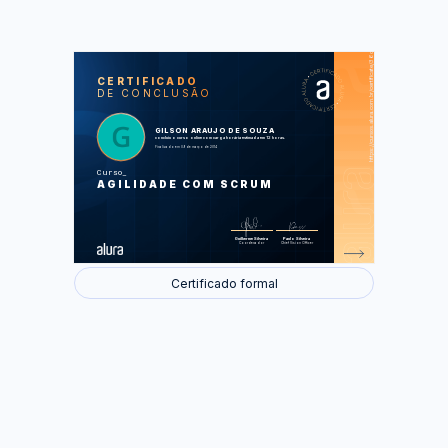
https://cursos.alura.com.br/certificate/36c49b146646e21139269110576079eb
LAS
AU
CERTIFICADO
DE CONCLUSÃO
Scrum e Iterações
Planning Meeting
Dia a dia da equipe
Review e Feedback
GILSON ARAUJO DE SOUZA
Retrospectiva e Melhoria Contínua
concluiu o curso online com carga horária estimada em 12 horas.
Daily Scrum
Finalizado em 09 de março de 2014
Os Papéis a Fundo
O Kanban
Curso
Estimativas Ágeis
AGILIDADE COM SCRUM
Uma Revisão de Scrum
Foram feitas 38 de 38 atividades.
Guilherme Silveira
Paulo Silveira
Coordenador
Chief Vision Officer
Certificado formal