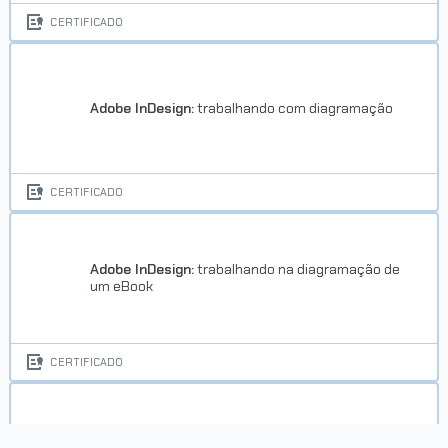
CERTIFICADO
Trilha SEO
Adobe InDesign:
trabalhando com diagramação
CERTIFICADO
Concluído em 31/12/2023
VER CERTIFICADO
Adobe InDesign:
trabalhando na diagramação de
um eBook
CERTIFICADO
Carreira Desenvolvedor Front-
end
Adobe Photoshop:
conceitos essenciais