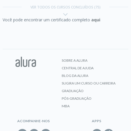
VER TODOS OS CURSOS CONCLUÍDOS (75)
Você pode encontrar um certificado completo
aqui
Concluído em 25/02/2018
CERTIFICADO
VER CERTIFICADO
Adobe XD:
componentes da interface
Carreira UX Designer
SOBRE A ALURA
CENTRAL DE AJUDA
CERTIFICADO
BLOG DA ALURA
SUGIRA UM CURSO OU CARREIRA
GRADUAÇÃO
PÓS-GRADUAÇÃO
Adobe XD:
design visual de um site mobile
MBA
Concluído em 22/06/2017
VER CERTIFICADO
ACOMPANHE-NOS
APPS
CERTIFICADO