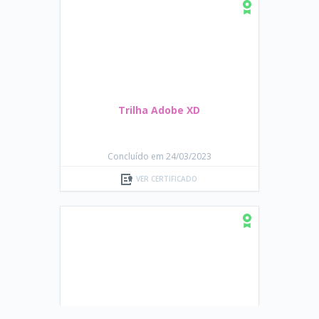
Trilha Adobe XD
Concluído em 24/03/2023
VER CERTIFICADO
Trilha Melhore sua experiência
de desenvolvimento com
TypeScript