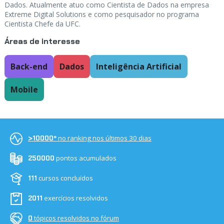
Dados. Atualmente atuo como Cientista de Dados na empresa
Extreme Digital Solutions e como pesquisador no programa
Cientista Chefe da UFC.
Áreas de interesse
Back-end
Dados
Inteligência Artificial
Mobile
no ranking nos últimos 30 dias
>10000º
pontos acumulados
250000
cursos concluídos
111
exercícios resolvidos
2011
tópicos resolvidos no fórum
0