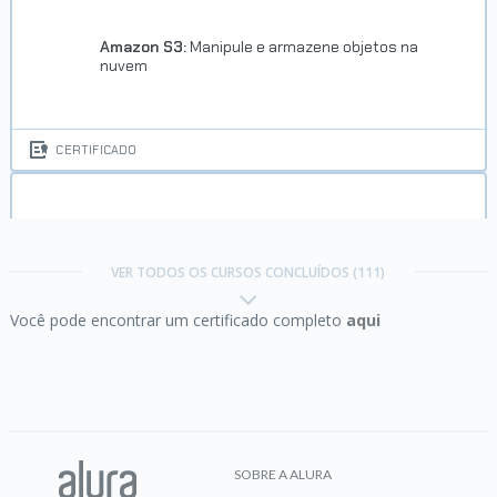
VER CERTIFICADO
Amazon S3:
Manipule e armazene objetos na
nuvem
CERTIFICADO
Análise e Classificação de Faces:
visão
Computacional com OpenCV
Trilha Machine Learning para
VER TODOS OS CURSOS CONCLUÍDOS (111)
Negócios Digitais
Você pode encontrar um certificado completo
aqui
Concluído em 29/06/2022
CERTIFICADO
VER CERTIFICADO
Android com IA:
identificando imagens com
Machine Learning
SOBRE A ALURA