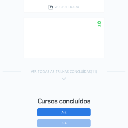
VER CERTIFICADO
Trilha Machine Learning
VER TODAS AS TRILHAS CONCLUÍDAS(11)
Concluído em 01/02/2022
VER CERTIFICADO
Cursos concluídos
A-Z
Z-A