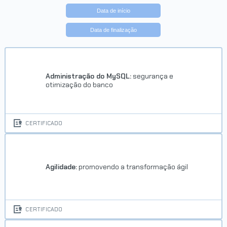
Data de início
Data de finalização
Trilha Power BI
Concluído em 14/03/2022
Administração do MySQL:
segurança e
otimização do banco
VER CERTIFICADO
CERTIFICADO
Agilidade:
promovendo a transformação ágil
Trilha Machine Learning para
Negócios Digitais
CERTIFICADO
Concluído em 04/06/2022