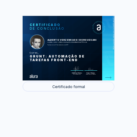
https://cursos.alura.com.br/certificate/d2b46b85-9d28-4e35-bec2-0239aca4b107
LAS
AU
CERTIFICADO
DE CONCLUSÃO
Introdução
Minificação e concatenação
Otimização de imagens
Versionamento
ALBERTO VERZEMIASSI BORGUESANI
Lidando com pré-processadores
concluiu o curso online com carga horária estimada em 16 horas.
Realtime linting
Finalizado em 07 de setembro de 2017
Livereloading e sincronização entre
dispositivos
Curso
GRUNT: AUTOMAÇÃO DE
Foram feitas 36 de 37 atividades.
TAREFAS FRONT-END
Guilherme Silveira
Paulo Silveira
Coordenador
Chief Vision Officer
Certificado formal