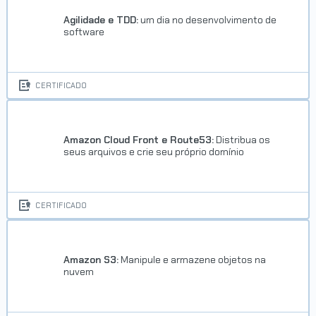
Concluído em 28/09/2023
Agilidade e TDD:
um dia no desenvolvimento de
software
VER CERTIFICADO
CERTIFICADO
Amazon Cloud Front e Route53:
Distribua os
seus arquivos e crie seu próprio domínio
Trilha Java e Spring Boot
CERTIFICADO
Concluído em 17/11/2024
VER CERTIFICADO
Amazon S3:
Manipule e armazene objetos na
nuvem