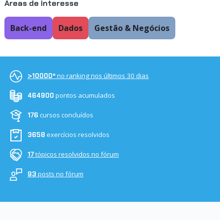
Áreas de interesse
Back-end
Dados
Gestão & Negócios
no ranking nos últimos 30 dias
>10000º
pontos acumulados
464900
cursos concluídos
176
exercícios resolvidos
3658
tópicos resolvidos no fórum
17
posts no fórum
93