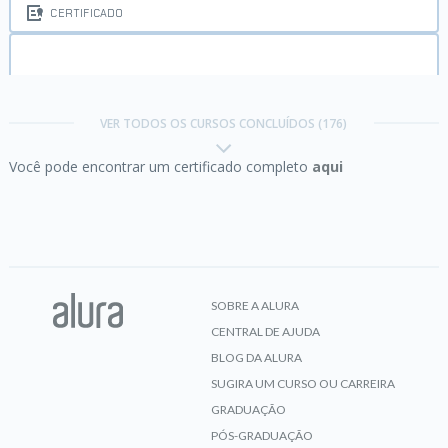
CERTIFICADO
Android I:
Crie sua App fantástica com Android
Studio
Trilha Boas Práticas em Java
VER TODOS OS CURSOS CONCLUÍDOS (176)
Você pode encontrar um certificado completo
aqui
Concluído em 30/12/2024
CERTIFICADO
VER CERTIFICADO
Angular 2:
webapps ainda mais poderosas parte 1
SOBRE A ALURA
CENTRAL DE AJUDA
CERTIFICADO
BLOG DA ALURA
SUGIRA UM CURSO OU CARREIRA
Trilha Power BI
GRADUAÇÃO
Angular parte 1:
produtividade e organização com
PÓS-GRADUAÇÃO
framework SPA