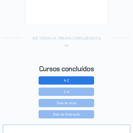
Trilha Angular
VER TODAS AS TRILHAS CONCLUÍDAS(12)
Concluído em 25/04/2021
VER CERTIFICADO
Cursos concluídos
A-Z
Z-A
Data de início
Data de finalização
Trilha Linguagem Rust