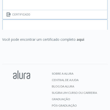
CERTIFICADO
WordPress:
Primeiros passos para não
programadores
Você pode encontrar um certificado completo
aqui
CERTIFICADO
SOBRE A ALURA
CENTRAL DE AJUDA
BLOG DA ALURA
SUGIRA UM CURSO OU CARREIRA
GRADUAÇÃO
PÓS-GRADUAÇÃO