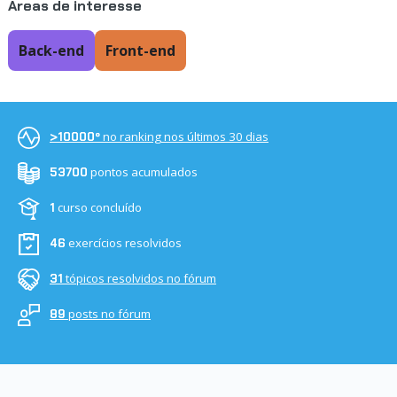
Áreas de interesse
Back-end
Front-end
no ranking nos últimos 30 dias
>10000º
pontos acumulados
53700
curso concluído
1
exercícios resolvidos
46
tópicos resolvidos no fórum
31
posts no fórum
89