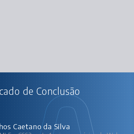
AU
icado de Conclusão
HTML5 e CSS3 parte 1: crie uma pág
Marcação d
Separando o conteú
Trab
Est
Listas e div
Fina
hos Caetano da Silva