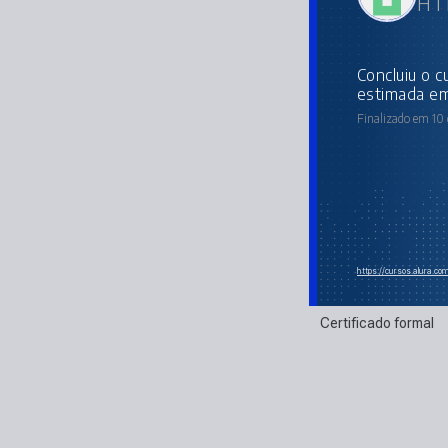
HTM
concluiu o curso online com carga horária
estimada em
Finalizado em 10
https://cursos.alura.c
Certificado formal