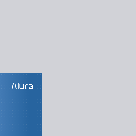
LAS DO CURSO
ina da Web
o primeiro texto
do e informações
alhando com CSS
ilizando imagens
isões de conteúdo
lizando a página