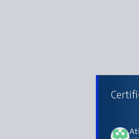
Certif
At