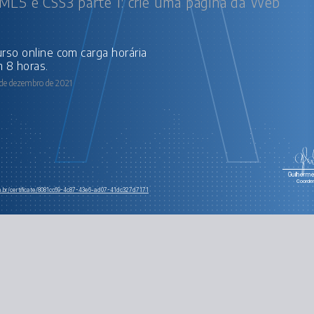
L5 e CSS3 parte 1: crie uma página da Web
 8 horas.
 de dezembro de 2021
Guilherme 
Coorde
om.br/certificate/8081cc69-4c87-43e6-ad07-41dc327d7171