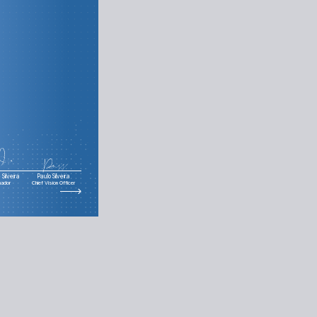
Silveira
Paulo Silveira
nador
Chief Vision Officer