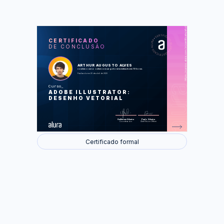
https://cursos.alura.com.br/certificate/afcda7b9-d44e-442b-aef2-ad94a1b40461
LAS
AU
CERTIFICADO
DE CONCLUSÃO
Começando com Illustrator
Ferramentas principais
Vetorizando os elementos projetuais
Elementos finais e refinamento
ARTHUR AUGUSTO ALVES
Salvando e exportando
concluiu o curso online com carga horária estimada em 10 horas.
Finalizado em 20 de abril de 2020
Foram feitas 37 de 37 atividades.
Curso
ADOBE ILLUSTRATOR:
DESENHO VETORIAL
Guilherme Silveira
Paulo Silveira
Coordenador
Chief Vision Officer
Certificado formal