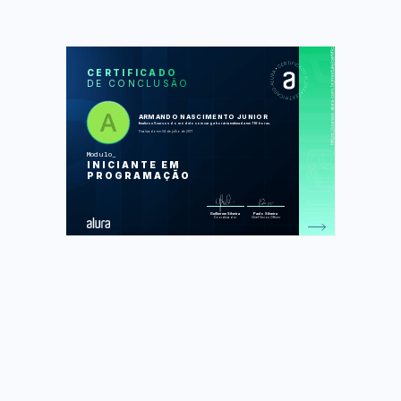
https://cursos.alura.com.br/module/certificate/16e66cc9-7d32-49fb-8877-a03a9b408e9b
SOS
CUR
CERTIFICADO
DE CONCLUSÃO
JavaScript e HTML: desenvolva um
jogo e pratique lógica de programação
JavaScript e HTML: pratique lógica
com desenhos, animações e um jogo
ARMANDO NASCIMENTO JUNIOR
HTML5 e CSS3 I: Suas primeiras
finalizou 5 cursos do módulo com carga horária estimada em 118 horas.
páginas da Web
Finalizado em 04 de julho de 2017
HTML5 e CSS3 II: Turbinando as
suas páginas
Modulo
JavaScript: programando na
INICIANTE EM
linguagem da web
PROGRAMAÇÃO
Foram feitas 509 de 509 atividades.
Guilherme Silveira
Paulo Silveira
Coordenador
Chief Vision Officer