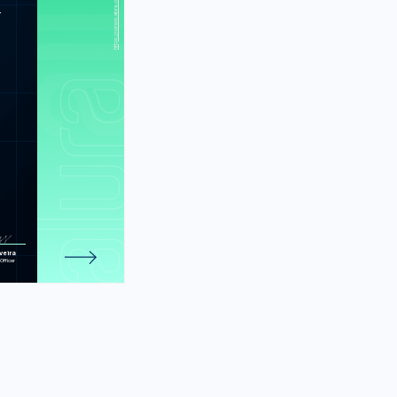
aixo dos panos
.
P e MySQL I:
para criar um
istema na Web
II: Cookies,
mais recursos
iciando suas
consultas
ção a objetos
gem preferida
vançando com
ação a objetos
PDO parte 1:
o os bancos de
dados
arte 2: Mais
rganização na
veira
sua app
Officer
e 371 atividades.