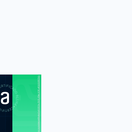
https://cursos.alura.com.br/module/certificate/6a6683bc-1535-41ae-97df-a80290f87b3c
S
CUR
dendo a web
aixo dos panos
dendo a web