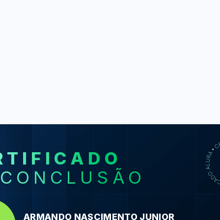
RTIFICADO
SO
 CONCLUSÃO
HTTP: Enten
por b
HTTP: Enten
ARMANDO NASCIMENTO JUNIOR