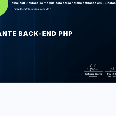
por b
finalizou 9 cursos do módulo com carga horária estimada em 96 horas
PH
Finalizado em 23 de dezembro de 2017
Fundamentos 
s
PHP e MySQL 
sessões e 
MySQL I: In
IANTE BACK-END PHP
PHP I: Orienta
com sua lingua
PHP II: A
Orient
PHP com 
Persistind
PHP PDO p
segurança e o
Guilherme Silveira
Paulo Sil
Coordenador
Chief Vision 
Foram feitas 366 d