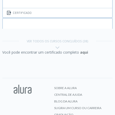
CERTIFICADO
C:
conhecendo a Linguagem das Linguagens
VER TODOS OS CURSOS CONCLUÍDOS (38)
Você pode encontrar um certificado completo
aqui
CERTIFICADO
C:
recursos avançados da linguagem
SOBRE A ALURA
CENTRAL DE AJUDA
CERTIFICADO
BLOG DA ALURA
SUGIRA UM CURSO OU CARREIRA
GRADUAÇÃO