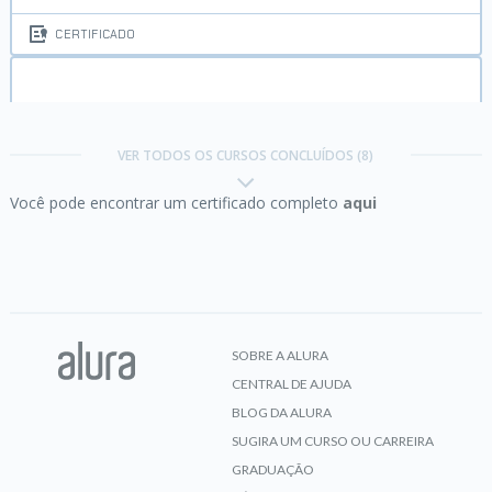
CERTIFICADO
Java JRE e JDK:
compile e execute o seu
programa
VER TODOS OS CURSOS CONCLUÍDOS (8)
Você pode encontrar um certificado completo
aqui
CERTIFICADO
Java OO:
entendendo a Orientação a Objetos
SOBRE A ALURA
CENTRAL DE AJUDA
CERTIFICADO
BLOG DA ALURA
SUGIRA UM CURSO OU CARREIRA
GRADUAÇÃO