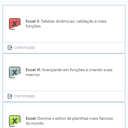
Excel II:
Tabelas dinâmicas, validação e mais
funções
CERTIFICADO
Excel III:
Avançando em funções e criando suas
macros
CERTIFICADO
Excel:
Domine o editor de planilhas mais famoso
do mundo