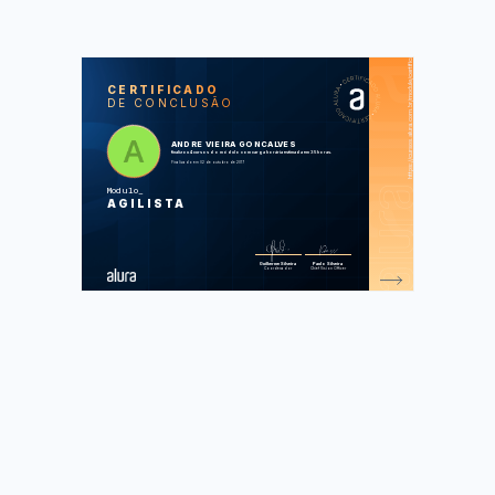
https://cursos.alura.com.br/module/certificate/9b696345-1345-4ca0-b89f-ae7681e54344
SOS
CUR
CERTIFICADO
DE CONCLUSÃO
Lean Startup: primeiros passos da
sua Startup enxuta
Métodos Ágeis: Introdução
Agile na prática: técnicas aplicadas
ANDRE VIEIRA GONCALVES
para Gestão Ágil
finalizou 4 cursos do módulo com carga horária estimada em 35 horas.
Scrum: agilidade em seu projeto
Finalizado em 02 de outubro de 2017
Modulo
Foram feitas 174 de 174 atividades.
AGILISTA
Guilherme Silveira
Paulo Silveira
Coordenador
Chief Vision Officer