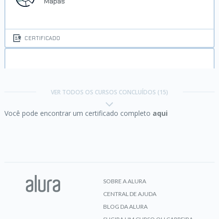
Mapas
CERTIFICADO
Java e java.io:
Streams, Reader e Writers
VER TODOS OS CURSOS CONCLUÍDOS (15)
Você pode encontrar um certificado completo
aqui
CERTIFICADO
Java e java.lang:
programe com a classe Object e
String
SOBRE A ALURA
CENTRAL DE AJUDA
CERTIFICADO
BLOG DA ALURA