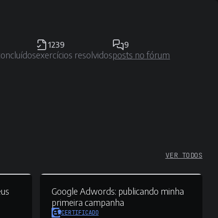
1239
9
concluídos
exercícios resolvidos
posts no fórum
VER TODOS
eus
Google Adwords:
publicando minha
primeira campanha
CERTIFICADO