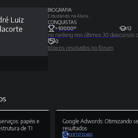
BIOGRAFIA
Estudando na Alura...
ré Luiz
CONQUISTAS
lacorte
>10000º
12
no ranking nos últimos 30 dias
cursos 
0
tópicos resolvidos no fórum
os
erviços:
papéis e
Google Adwords:
Otimizando s
strutura de TI
resultados
CERTIFICADO