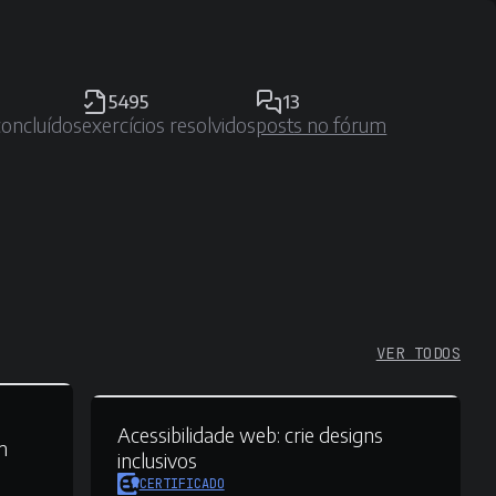
5495
13
concluídos
exercícios resolvidos
posts no fórum
VER TODOS
Acessibilidade web:
crie designs
m
inclusivos
CERTIFICADO