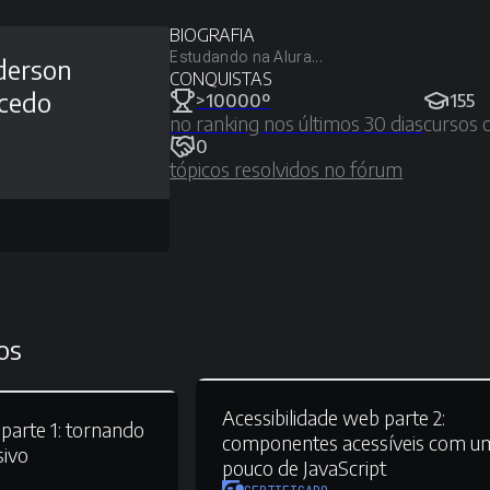
BIOGRAFIA
Estudando na Alura...
derson
CONQUISTAS
cedo
>10000º
155
no ranking nos últimos 30 dias
cursos 
0
tópicos resolvidos no fórum
os
Acessibilidade web parte 2:
parte 1:
tornando
componentes acessíveis com u
sivo
pouco de JavaScript