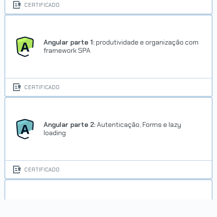
CERTIFICADO
Angular parte 1:
produtividade e organização com
framework SPA
CERTIFICADO
Angular parte 2:
Autenticação, Forms e lazy
loading
CERTIFICADO
Angular parte 3:
upload, build e novos
componentes