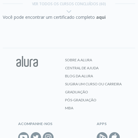
VER TODOS OS CURSOS CONCLUÍDOS (60)
Você pode encontrar um certificado completo
aqui
CERTIFICADO
Angular parte 4:
lapidando o projeto
SOBRE A ALURA
CENTRAL DE AJUDA
CERTIFICADO
BLOG DA ALURA
SUGIRA UM CURSO OU CARREIRA
GRADUAÇÃO
Bootstrap:
criação de uma single-page
PÓS-GRADUAÇÃO
responsiva
MBA
ACOMPANHE-NOS
APPS
CERTIFICADO