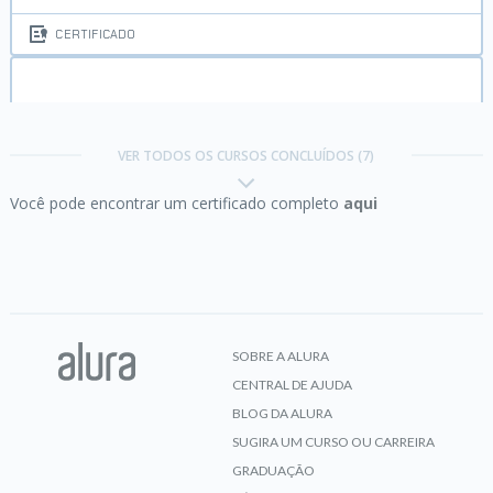
CERTIFICADO
Governança de dados:
Papéis em governança de
dados
VER TODOS OS CURSOS CONCLUÍDOS (7)
Você pode encontrar um certificado completo
aqui
CERTIFICADO
Governança de dados:
Políticas de governança de
dados
SOBRE A ALURA
CENTRAL DE AJUDA
CERTIFICADO
BLOG DA ALURA
SUGIRA UM CURSO OU CARREIRA
GRADUAÇÃO