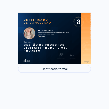
https://cursos.alura.com.br/certificate/96be07d6-fb65-4b4e-80f7-fd93a1d1223b
LAS
AU
CERTIFICADO
DE CONCLUSÃO
Projetos
Produtos
Afinidade com Agilidade
ANA FURLANES
Outputs e Outcomes
concluiu o curso online com carga horária estimada em 6 horas.
Cynefin
Finalizado em 03 de fevereiro de 2022
Time Boxed
ana-furlanes
Design Thinking e Lean Startup
Curso
Foram feitas 23 de 23 atividades.
GESTÃO DE PRODUTOS
DIGITAIS: PRODUTO VS.
PROJETO
Guilherme Silveira
Paulo Silveira
Coordenador
Chief Vision Officer
Certificado formal