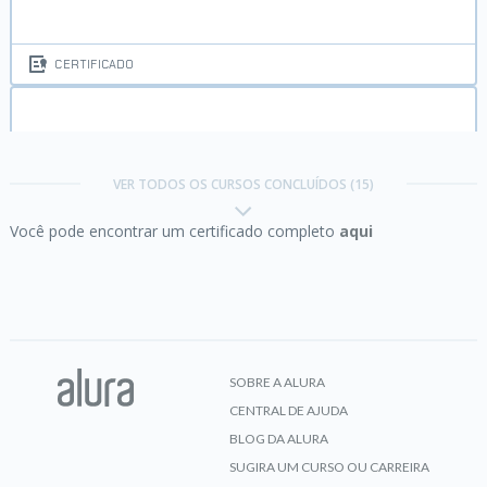
CERTIFICADO
Empreendedorismo:
da ideia ao plano de negócios
VER TODOS OS CURSOS CONCLUÍDOS (15)
Você pode encontrar um certificado completo
aqui
CERTIFICADO
Foco:
trazendo mais resultados para o dia a dia
SOBRE A ALURA
CENTRAL DE AJUDA
CERTIFICADO
BLOG DA ALURA
SUGIRA UM CURSO OU CARREIRA