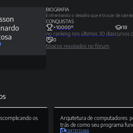
BIOGRAFIA
Enfrentando o desafio que é trocar de carrei
sson
CONQUISTAS
onardo
>10000º
18
no ranking nos últimos 30 dias
cursos 
tosa
0
tópicos resolvidos no fórum
os
scomplicando os
Arquitetura de computadores:
p
trás de como seu programa fun
CERTIFICADO