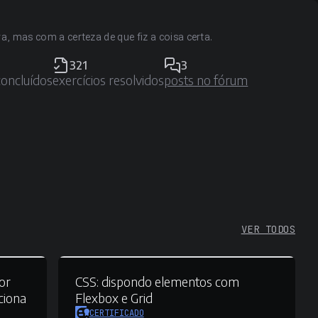
ra, mas com a certeza de que fiz a coisa certa.
321
3
concluídos
exercícios resolvidos
posts no fórum
VER TODOS
or
CSS:
dispondo elementos com
ciona
Flexbox e Grid
CERTIFICADO