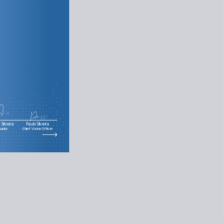
to mais a fundo
s onde queremos
Desafios finais
Silveira
Paulo Silveira
nador
Chief Vision Officer