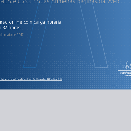
L5 e CSS3 I: Suas primeiras páginas da Web
Posicionamen
Elemento
 32 horas.
 de maio de 2017
Guilherme 
Coorde
om.br/certificate/564ef93c-0397-4a04-a2de-f8d64d2eb2d9