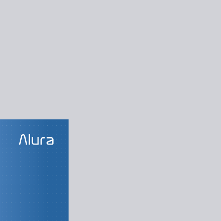
LAS DO CURSO
nas da Web
rodução ao HTML
Introdução a CSS
ndando no HTML
do a nosso favor
orando o layout
 uma base sólida
 posicionamento
Mais seletores
o é o que parece