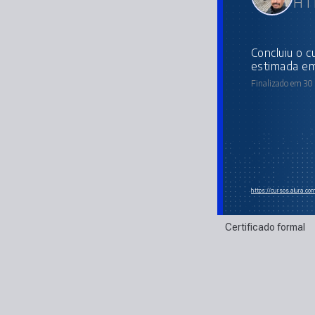
HTM
concluiu o curso online com carga horária
estimada em
Finalizado em 30
https://cursos.alura.c
Certificado formal