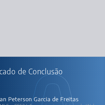
AU
icado de Conclusão
HTML5 e CSS3 I: Suas primeiras pági
Int
Aprofu
O navegador trabalhan
Aprim
Construindo
lan Peterson Garcia de Freitas
Um pouquinho de
Nem tud