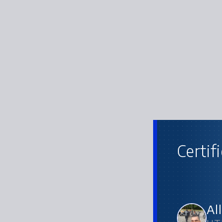
Certif
Al