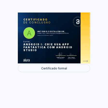
https://cursos.alura.com.br/certificate/c74958c7-7171-402e-8490-c831cb5b9bb1
LAS
AU
CERTIFICADO
DE CONCLUSÃO
Novo projeto de uma Agenda
Adicionando alunos na agenda
Utilizando menus
Ciclo de vida das activities
ANTONIO COSTA JÚNIOR
Editando alunos
concluiu o curso online com carga horária estimada em 10 horas.
Finalizado em 11 de fevereiro de 2017
Foram feitas 29 de 29 atividades.
Curso
ANDROID I: CRIE SUA APP
FANTÁSTICA COM ANDROID
STUDIO
Guilherme Silveira
Paulo Silveira
Coordenador
Chief Vision Officer
Certificado formal