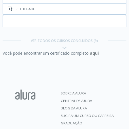
CERTIFICADO
JavaScript:
aprofundando em MVC, padrão Proxy
e Factory
VER TODOS OS CURSOS CONCLUÍDOS (9)
Você pode encontrar um certificado completo
aqui
CERTIFICADO
JavaScript:
conhecendo o Browser e padrões de
projeto
SOBRE A ALURA
CENTRAL DE AJUDA
CERTIFICADO
BLOG DA ALURA
SUGIRA UM CURSO OU CARREIRA
GRADUAÇÃO