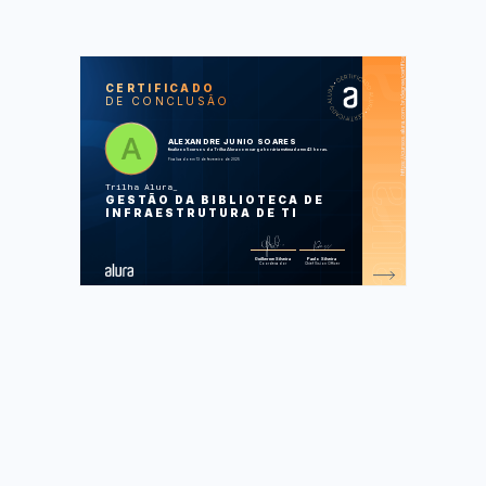
https://cursos.alura.com.br/degree/certificate/33c520ac-0e25-4fe7-9713-b511db546d12
SOS
CUR
CERTIFICADO
DE CONCLUSÃO
Criação de valor: conhecendo os
conceitos-chave para gerenciamento de
serviços
Demandas de gerenciamento:
ALEXANDRE JUNIO SOARES
apresentando o sistema de valores de
finalizou 5 cursos da Trilha Alura com carga horária estimada em 43 horas.
serviço
Finalizado em 13 de fevereiro de 2025
Cadeia de valor de serviços:
conhecendo as 4 dimensões
Trilha Alura
Práticas gerais: descobrindo as
GESTÃO DA BIBLIOTECA DE
práticas de gerenciamento de serviços
Avalie seus conhecimentos: simulado
INFRAESTRUTURA DE TI
geral
Foram feitas 38 de 7 atividades.
Guilherme Silveira
Paulo Silveira
Coordenador
Chief Vision Officer