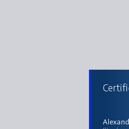
Certif
Alexand