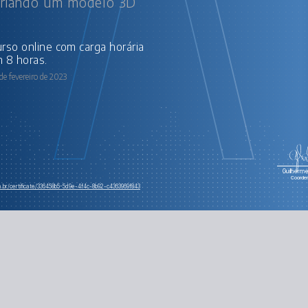
criando um modelo 3D
 8 horas.
de fevereiro de 2023
Guilherme 
Coorde
m.br/certificate/336458b5-5d9e-4f4c-8b92-c4363969f843