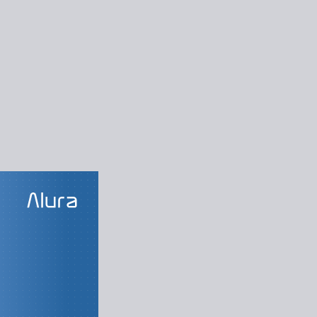
LAS DO CURSO
 modelo 3D
cendo o Blender
iando o ambiente
Texturizando
Renderizando