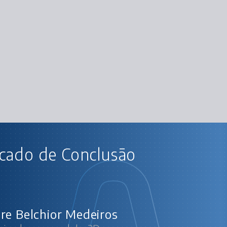
AU
icado de Conclusão
Blender: criando um
Conhe
Cr
re Belchior Medeiros