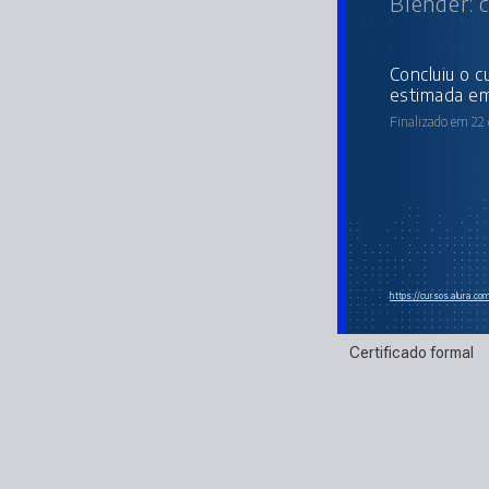
Blender: 
concluiu o curso online com carga horária
estimada em
Finalizado em 22 
https://cursos.alura.co
Certificado formal