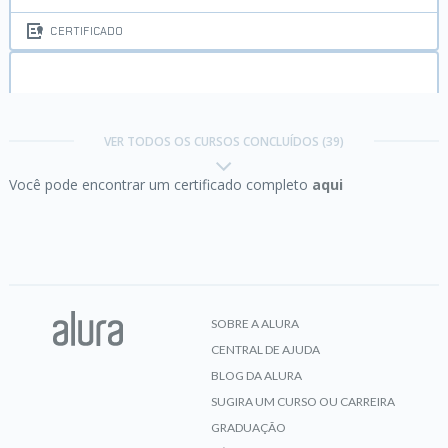
CERTIFICADO
Certificação Java SE 7 Programmer I
VER TODOS OS CURSOS CONCLUÍDOS (39)
Você pode encontrar um certificado completo
aqui
CERTIFICADO
Certificação Java SE 7 Programmer I:
criando e
usando Arrays
SOBRE A ALURA
CENTRAL DE AJUDA
CERTIFICADO
BLOG DA ALURA
SUGIRA UM CURSO OU CARREIRA
GRADUAÇÃO