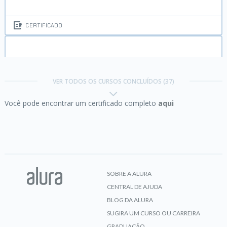
CERTIFICADO
Certificação Java SE 7 Programmer I
VER TODOS OS CURSOS CONCLUÍDOS (37)
Você pode encontrar um certificado completo
aqui
CERTIFICADO
Certificação Java SE 7 Programmer I:
métodos e
encapsulamento
SOBRE A ALURA
CENTRAL DE AJUDA
CERTIFICADO
BLOG DA ALURA
SUGIRA UM CURSO OU CARREIRA
GRADUAÇÃO