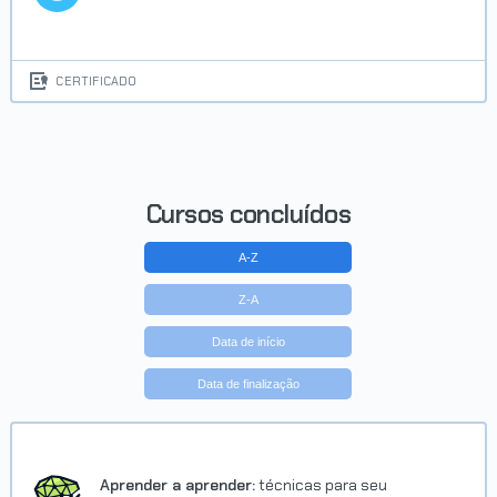
Trilha Fundamentos de Python e
CERTIFICADO
Dados G9 - ONE
Concluído em 02/03/2026
VER CERTIFICADO
Cursos concluídos
A-Z
Z-A
Data de início
Data de finalização
Trilha Aprendendo a fazer ETL
G8 - ONE
Concluído em 10/03/2026
Aprender a aprender:
técnicas para seu