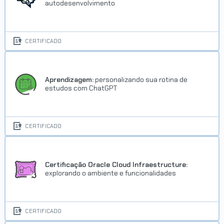
autodesenvolvimento
VER CERTIFICADO
CERTIFICADO
Aprendizagem:
personalizando sua rotina de
estudos com ChatGPT
Trilha Aprendendo a fazer ETL
G9 - ONE
CERTIFICADO
Concluído em 10/03/2026
VER CERTIFICADO
Certificação Oracle Cloud Infraestructure:
explorando o ambiente e funcionalidades
CERTIFICADO