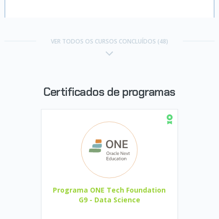
Challenge Telecom X:
análise de evasão de
Trilha Estatística e Machine
clientes
VER TODOS OS CURSOS CONCLUÍDOS (48)
Learning G9 - ONE
Concluído em 11/03/2026
CERTIFICADO
VER CERTIFICADO
Certificados de programas
Challenge Telecom X:
análise de evasão de
clientes - Parte 2
CERTIFICADO
Trilha Jornada de certificação
OCI Foundations Associate - ONE
Programa ONE Tech Foundation
Classificação:
aprendendo a classificar dados
G9 - Data Science
com Machine Learning
Concluído em 22/06/2026